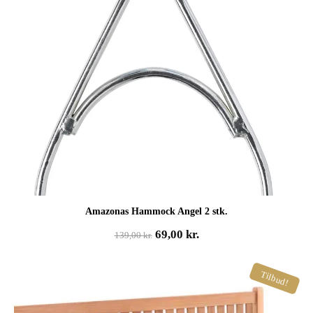
Amazonas Hammock Angel 2 stk.
Den
Den
69,00
kr.
139,00
kr.
oprindelige
aktuelle
pris
pris
Tilbud!
var:
er:
139,00 kr..
69,00 kr..