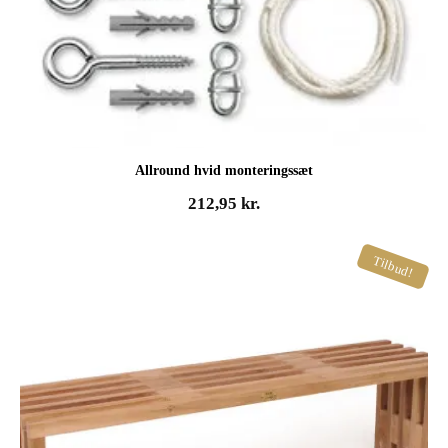
Allround hvid monteringssæt
212,95
kr.
Tilbud!