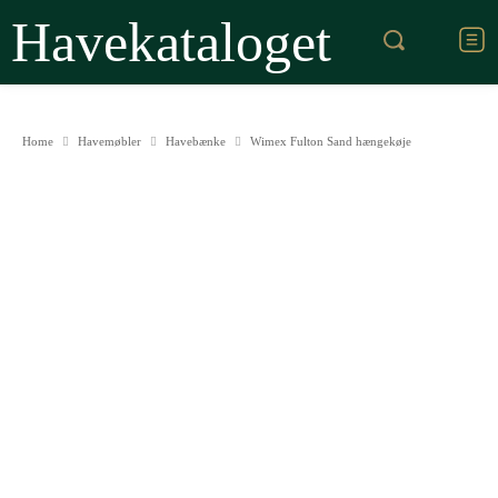
Havekataloget
Home
Havemøbler
Havebænke
Wimex Fulton Sand hængekøje