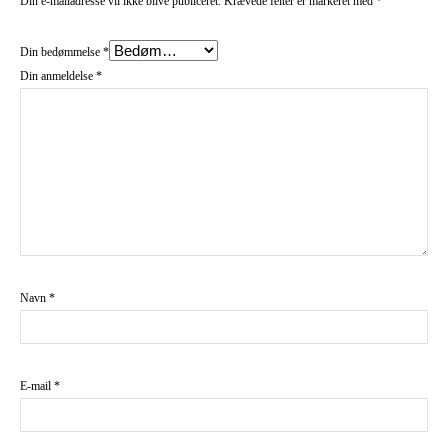
Din e-mailadresse vil ikke blive publiceret.
Krævede felter er markeret med
*
Din bedømmelse
*
Din anmeldelse
*
Navn
*
E-mail
*