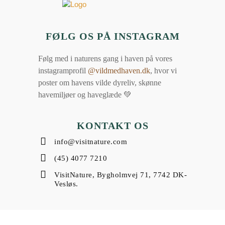
FØLG OS PÅ INSTAGRAM
Følg med i naturens gang i haven på vores
instagramprofil
@vildmedhaven.dk
, hvor vi
poster om havens vilde dyreliv, skønne
havemiljøer og haveglæde 💚
KONTAKT OS
info@visitnature.com
(45) 4077 7210
VisitNature, Bygholmvej 71, 7742 DK-
Vesløs.