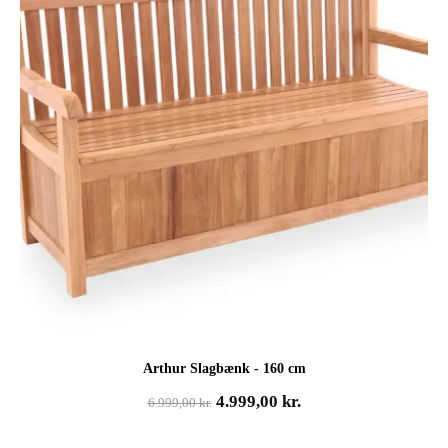
Arthur Slagbænk - 160 cm
Den
Den
4.999,00
kr.
6.999,00
kr.
oprindelige
aktuelle
pris
pris