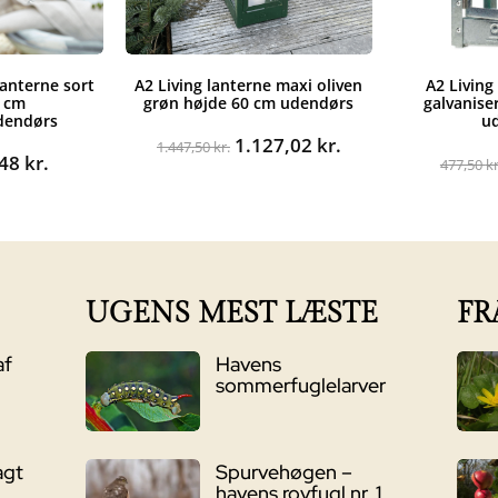
lanterne sort
A2 Living lanterne maxi oliven
A2 Living
2 cm
grøn højde 60 cm udendørs
galvanise
dendørs
u
Den
Den
1.127,02
kr.
1.447,50
kr.
n
Den
,48
kr.
oprindelige
aktuelle
477,50
kr
indelige
aktuelle
pris
pris
s
pris
var:
er:
:
er:
1.447,50 kr..
1.127,02 kr..
00 kr..
60,48 kr..
UGENS MEST LÆSTE
FR
af
Havens
sommerfuglelarver
agt
Spurvehøgen –
havens rovfugl nr. 1