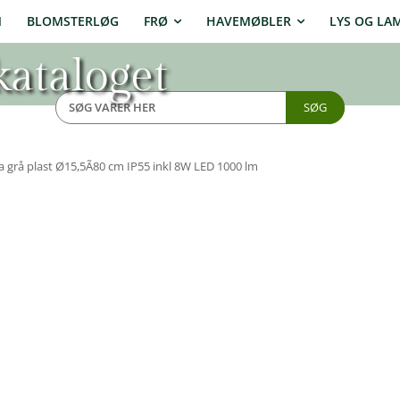
N
BLOMSTERLØG
FRØ
HAVEMØBLER
LYS OG LA
ataloget
SØG
grå plast Ø15,5Ã80 cm IP55 inkl 8W LED 1000 lm