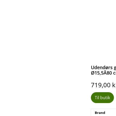
Udendørs g
Ø15,5Ã80 
719,00
k
Til butik
Brand