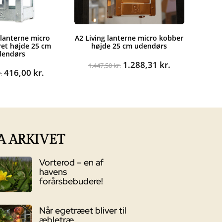
 lanterne micro
A2 Living lanterne micro kobber
ret højde 25 cm
højde 25 cm udendørs
dendørs
Den
Den
1.288,31
kr.
1.447,50
kr.
Den
Den
416,00
kr.
oprindelige
aktuelle
.
oprindelige
aktuelle
pris
pris
pris
pris
var:
er:
var:
er:
1.447,50 kr..
1.288,31 kr..
477,50 kr..
416,00 kr..
A ARKIVET
Vorterod – en af
havens
forårsbebudere!
Når egetræet bliver til
æbletræ