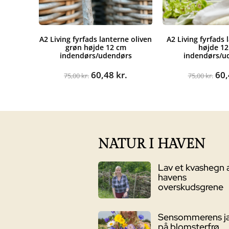
A2 Living fyrfads lanterne oliven
A2 Living fyrfads 
grøn højde 12 cm
højde 1
indendørs/udendørs
indendørs/u
Den
Den
De
60,48
kr.
60
75,00
kr.
75,00
kr.
oprindelige
aktuelle
opr
pris
pris
pri
var:
er:
var
75,00 kr..
60,48 kr..
75,
NATUR I HAVEN
Lav et kvashegn 
havens
overskudsgrene
Sensommerens j
på blomsterfrø