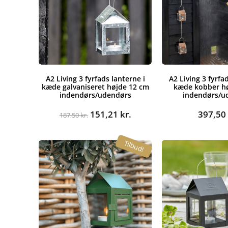
A2 Living 3 fyrfads lanterne i
A2 Living 3 fyrfa
kæde galvaniseret højde 12 cm
kæde kobber h
indendørs/udendørs
indendørs/u
Den
Den
151,21
kr.
397,5
187,50
kr.
oprindelige
aktuelle
pris
pris
Tilbud!
var:
er:
187,50 kr..
151,21 kr..