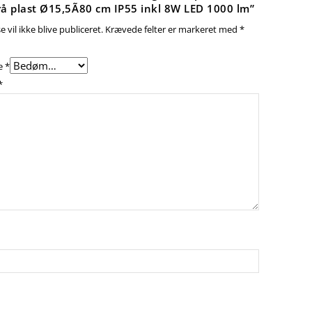
å plast Ø15,5Ã80 cm IP55 inkl 8W LED 1000 lm”
 vil ikke blive publiceret.
Krævede felter er markeret med
*
e
*
*