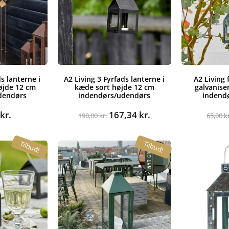
ds lanterne i
A2 Living 3 Fyrfads lanterne i
A2 Living 
øjde 12 cm
kæde sort højde 12 cm
galvanise
dendørs
indendørs/udendørs
indend
Den
Den
0
kr.
167,34
kr.
190,00
kr.
65,00
k
oprindelige
aktuelle
pris
pris
Tilbud!
Tilbud!
var:
er:
190,00 kr..
167,34 kr..