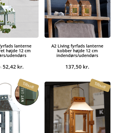
fyrfads lanterne
A2 Living fyrfads lanterne
ret højde 12 cm
kobber højde 12 cm
ørs/udendørs
indendørs/udendørs
Den
Den
52,42
kr.
137,50
kr.
r.
oprindelige
aktuelle
pris
pris
Tilbud!
Tilbud!
var:
er:
65,00 kr..
52,42 kr..